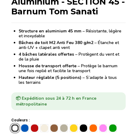
Aluminium - SECTION 45 -
Barnum Tom Sanati
Structure en aluminium 45 mm
– Résistante, légère
et inoxydable
Bâches de toit M2 Anti Feu 380 g/m2
– Étanche et
anti-UV + clapet anti vent
4 bâches latérales offertes
– Protègent du vent et
de la pluie
Housse de transport offerte
– Protège le barnum
une fois replié et facilite le transport
Hauteur réglable (5 positions)
– S’adapte à tous
les terrains
📦 Expédition sous 24 à 72 h en France
métropolitaine
Couleurs :
Blanc
Bleu
Rouge
Sable
Caramel
Gris
Jaune
Noir
Orange
Rose
Vert