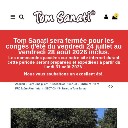
0
Tom Sanati sera fermée pour les
congés d'été du vendredi 24 juillet au
vendredi 28 août 2026 inclus.
Les commandes passées sur notre site internet durant
cette période seront préparées et expédiées
à partir du
lundi 31 août 2026.
Nous vous souhaitons un excellent été.
Accueil
Barnums pliant
Section 45 PRO ALU
Barnum Pliant
PRO 3x6m Aluminium - SECTION 45 - Barnum Tom Sanati