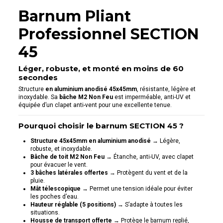
Barnum Pliant
Professionnel SECTION
45
Léger, robuste, et monté en moins de 60
secondes
Structure
en aluminium anodisé 45x45mm
, résistante, légère et
inoxydable. Sa
bâche M2 Non Feu
est imperméable, anti-UV et
équipée d’un clapet anti-vent pour une excellente tenue.
Pourquoi choisir le barnum SECTION 45 ?
Structure 45x45mm en aluminium anodisé
→ Légère,
robuste, et inoxydable.
Bâche de toit M2 Non Feu
→ Étanche, anti-UV, avec clapet
pour évacuer le vent.
3 bâches latérales offertes
→ Protègent du vent et de la
pluie.
Mât télescopique
→ Permet une tension idéale pour éviter
les poches d’eau.
Hauteur réglable (5 positions)
→ S’adapte à toutes les
situations.
Housse de transport offerte
→ Protège le barnum replié,