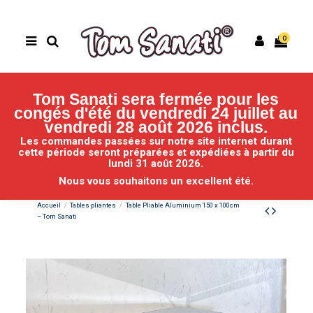
0
Tom Sanati sera fermée pour les
congés d'été du vendredi 24 juillet au
vendredi 28 août 2026 inclus.
Les commandes passées sur notre site internet durant
cette période seront préparées et expédiées
à partir du
lundi 31 août 2026.
Nous vous souhaitons un excellent été.
Accueil
Tables pliantes
Table Pliable Aluminium 150 x 100cm
– Tom Sanati