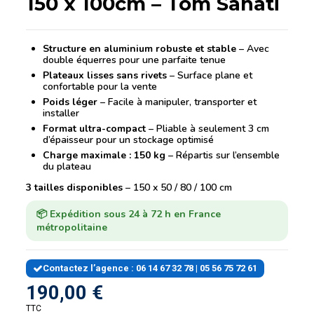
150 x 100cm – Tom Sanati
Structure en aluminium robuste et stable
– Avec
double équerres pour une parfaite tenue
Plateaux lisses sans rivets
– Surface plane et
confortable pour la vente
Poids léger
– Facile à manipuler, transporter et
installer
Format ultra-compact
– Pliable à seulement 3 cm
d’épaisseur pour un stockage optimisé
Charge maximale : 150 kg
– Répartis sur l’ensemble
du plateau
3 tailles disponibles
– 150 x 50 / 80 / 100 cm
📦 Expédition sous 24 à 72 h en France
métropolitaine
Contactez l’agence : 06 14 67 32 78 | 05 56 75 72 61
190,00 €
TTC