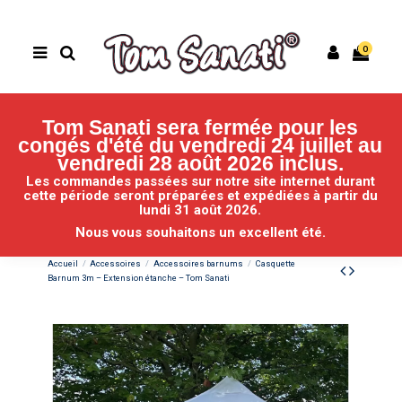
0
Tom Sanati sera fermée pour les
congés d'été du vendredi 24 juillet au
vendredi 28 août 2026 inclus.
Les commandes passées sur notre site internet durant
cette période seront préparées et expédiées
à partir du
lundi 31 août 2026.
Nous vous souhaitons un excellent été.
Accueil
Accessoires
Accessoires barnums
Casquette
Barnum 3m – Extension étanche – Tom Sanati