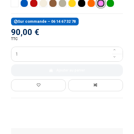
Rose
Blanc
Bleu
Rouge
Sable
Caramel
Gris
Jaune
Noir
Orange
Vert
Sur commande – 06 14 67 32 78
90,00 €
TTC
Ajouter au panier