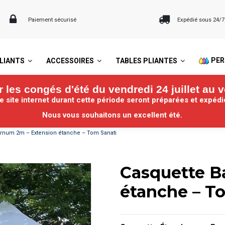
Paiement sécurisé
Expédié sous 24/
PER
LIANTS
ACCESSOIRES
TABLES PLIANTES
les congés d'été du vendredi 24 juillet au v
site internet durant cette période seront préparées et expéd
Nous vous souhaitons un excellent été.
arnum 2m – Extension étanche – Tom Sanati
Casquette B
étanche – T