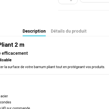
Description
Détails du produit
liant 2 m
e efficacement
lisable
 la surface de votre barnum pliant tout en protégeant vos produits.
acier
econdes
e HD sur commande