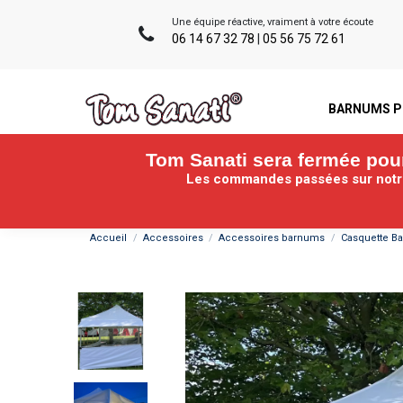
Une équipe réactive, vraiment à votre écoute
06 14 67 32 78
|
05 56 75 72 61
BARNUMS P
Tom Sanati sera fermée pour 
Les commandes passées sur notre 
Accueil
Accessoires
Accessoires barnums
Casquette B