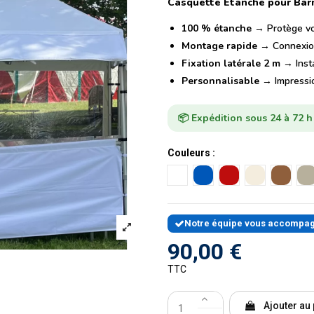
Casquette Étanche pour Bar
100 % étanche
→ Protège vos
Montage rapide
→ Connexions
Fixation latérale 2 m
→ Insta
Personnalisable
→ Impressio
📦 Expédition sous 24 à 72 
Couleurs :
Blanc
Bleu
Rouge
Sable
Carame
G
Notre équipe vous accompagne 
90,00 €
TTC
Ajouter au