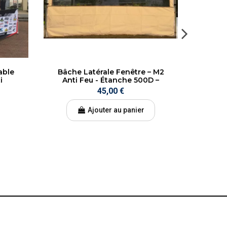
able
Bâche Latérale Fenêtre – M2
Bâche
i
Anti Feu - Étanche 500D –
pour
Tom Sanati
Impr
45,00 €
Ajouter au panier