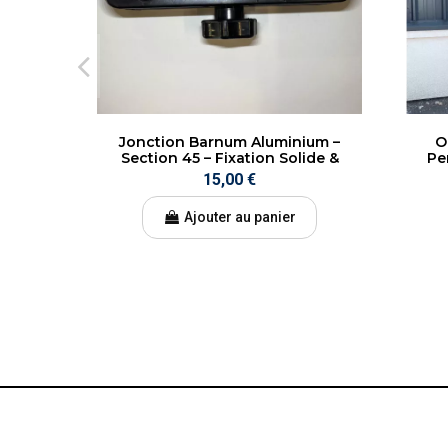
Jonction Barnum Aluminium –
O
Section 45 – Fixation Solide &
Pe
Rapide – Tom Sanati
15,00 €
Ajouter au panier