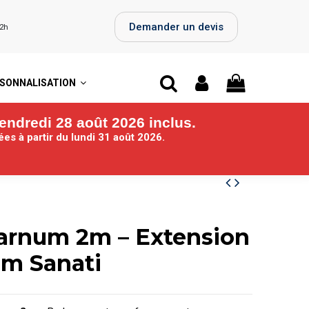
Demander un devis
72h
SONNALISATION
endredi 28 août 2026 inclus.
iées
à partir du lundi 31 août 2026.
arnum 2m – Extension
om Sanati