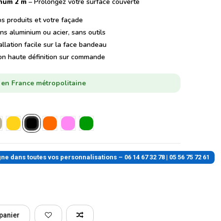
num 2 m
– Prolongez votre surface couverte
 produits et votre façade
 aluminium ou acier, sans outils
llation facile sur la face bandeau
n haute définition sur commande
h en France métropolitaine
Noir
l
ris
Jaune
Orange
Rose
Vert
dans toutes vos personnalisations – 06 14 67 32 78 | 05 56 75 72 61
 panier