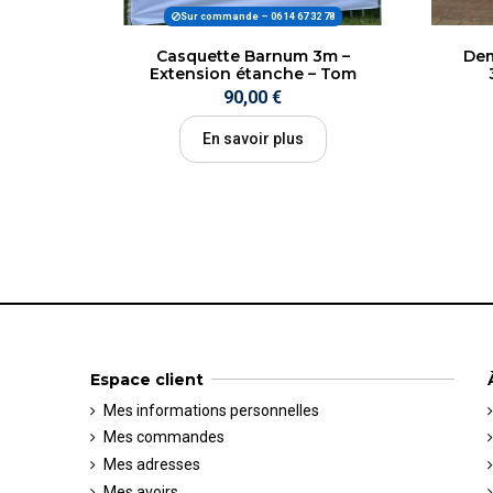
Sur commande – 06 14 67 32 78
Casquette Barnum 3m –
Dem
Extension étanche – Tom
Sanati
90,00 €
En savoir plus
Espace client
Mes informations personnelles
Mes commandes
Mes adresses
Mes avoirs