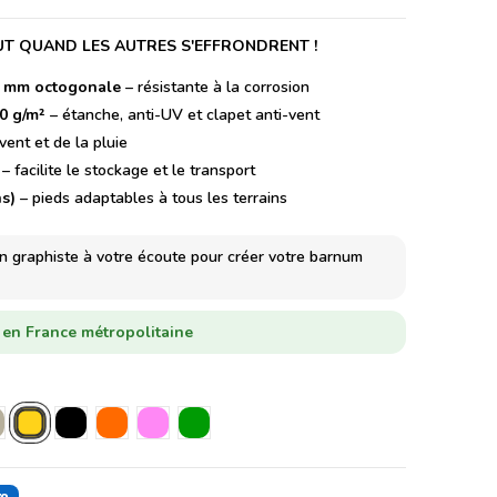
UT QUAND LES AUTRES S'EFFRONDRENT !
5 mm octogonale
– résistante à la corrosion
80 g/m²
– étanche, anti-UV et clapet anti-vent
ent et de la pluie
– facilite le stockage et le transport
ns)
– pieds adaptables à tous les terrains
un graphiste à votre écoute pour créer votre barnum
h en France métropolitaine
Jaune
l
ris
Noir
Orange
Rose
Vert