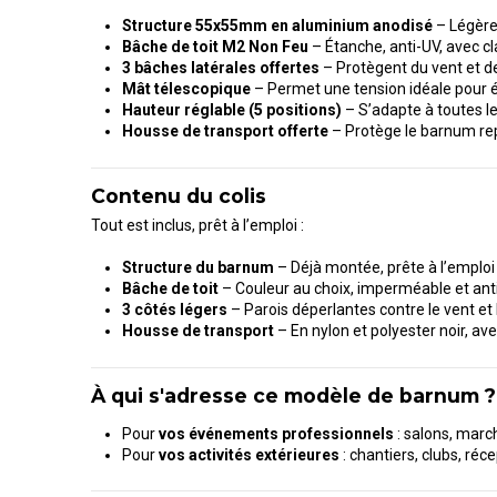
Structure 55x55mm en aluminium anodisé
– Légère,
Bâche de toit M2 Non Feu
– Étanche, anti-UV, avec cl
3 bâches latérales offertes
– Protègent du vent et de 
Mât télescopique
– Permet une tension idéale pour é
Hauteur réglable (5 positions)
– S’adapte à toutes le
Housse de transport offerte
– Protège le barnum repli
Contenu du colis
Tout est inclus, prêt à l’emploi :
Structure du barnum
– Déjà montée, prête à l’emploi
Bâche de toit
– Couleur au choix, imperméable et ant
3 côtés légers
– Parois déperlantes contre le vent et 
Housse de transport
– En nylon et polyester noir, av
À qui s'adresse ce modèle de barnum ?
Pour
vos événements professionnels
: salons, marc
Pour
vos activités extérieures
: chantiers, clubs, réc