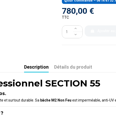
Sur commande – 06 14 67 32 
780,00 €
TTC
Ajouter au
Description
Détails du produit
essionnel SECTION 55
os.
ante et surtout durable. Sa
bâche M2 Non Feu
est imperméable, anti-UV e
 ?