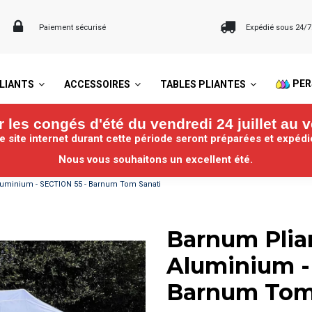
Paiement sécurisé
Expédié sous 24/
PER
LIANTS
ACCESSOIRES
TABLES PLIANTES
les congés d'été du vendredi 24 juillet au v
site internet durant cette période seront préparées et expéd
Nous vous souhaitons un excellent été.
uminium - SECTION 55 - Barnum Tom Sanati
Barnum Pli
Aluminium -
Barnum Tom