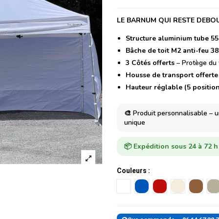
LE BARNUM QUI RESTE DEBO
Structure aluminium tube 5
Bâche de toit M2 anti-feu 3
3 Côtés offerts
– Protège du v
Housse de transport offerte
Hauteur réglable (5 positio
🎨 Produit personnalisable – 
unique
📦 Expédition sous 24 à 72 
Couleurs :
Blanc
Bleu
Rouge
Sable
Carame
G