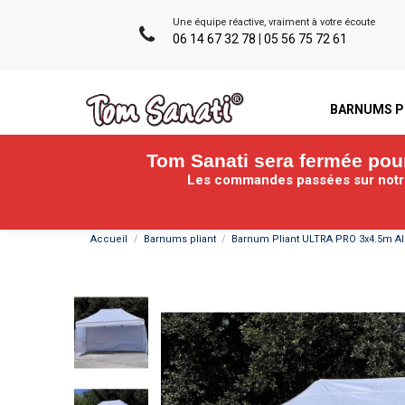
Une équipe réactive, vraiment à votre écoute
06 14 67 32 78
|
05 56 75 72 61
BARNUMS P
Tom Sanati sera fermée pour 
Les commandes passées sur notre 
Accueil
Barnums pliant
Barnum Pliant ULTRA PRO 3x4.5m Al