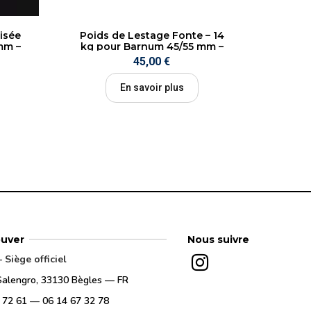
isée
Poids de Lestage Fonte – 14
mm –
kg pour Barnum 45/55 mm –
é |
Tom Sanati
45,00 €
En savoir plus
ouver
Nous suivre
Siège officiel
Salengro, 33130 Bègles — FR
 72 61
—
06 14 67 32 78