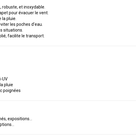
 robuste, et inoxydable.
apet pour évacuer le vent.
la pluie.
viter les poches d’eau.
s situations.
é, facilite le transport.
i-UV
la pluie
ec poignées
hés, expositions…
eptions…