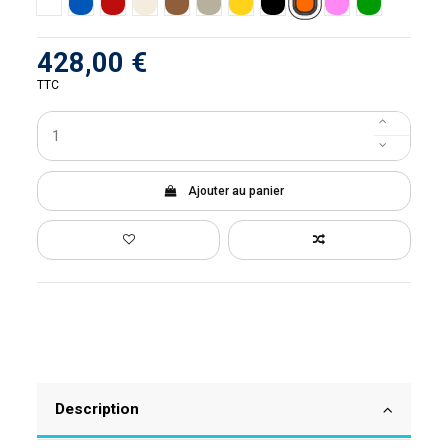
Orange
Blanc
Bleu
Rouge
Sable
Caramel
Gris
Jaune
Noir
Rose
Vert
428,00 €
TTC
Ajouter au panier
Description