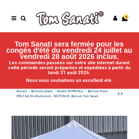
0
Tom Sanati sera fermée pour les
congés d'été du vendredi 24 juillet au
vendredi 28 août 2026 inclus.
Les commandes passées sur notre site internet durant
cette période seront préparées et expédiées
à partir du
lundi 31 août 2026.
Nous vous souhaitons un excellent été.
Accueil
Barnums pliant
Section 45 PRO ALU
Barnum Pliant
PRO 2,5x2,5m Aluminium - SECTION 45 - Barnum Tom Sanati