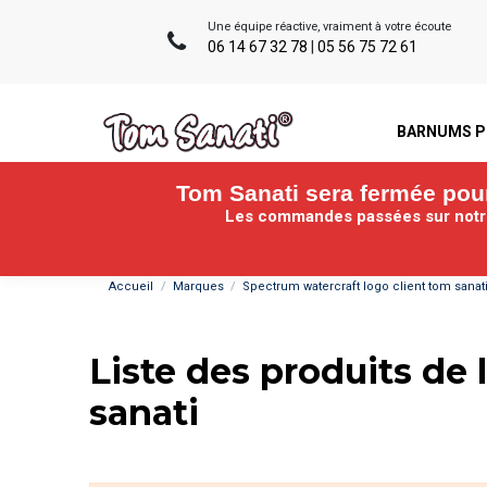
Une équipe réactive, vraiment à votre écoute
06 14 67 32 78
|
05 56 75 72 61
BARNUMS P
Tom Sanati sera fermée pour 
Les commandes passées sur notre 
Accueil
Marques
Spectrum watercraft logo client tom sanat
Liste des produits de
sanati