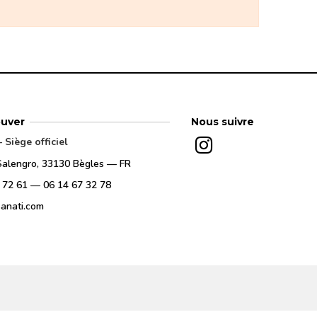
ouver
Nous suivre
Siège officiel
Salengro, 33130 Bègles — FR
 72 61
—
06 14 67 32 78
anati.com